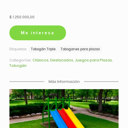
$
1.250.000,00
Me interesa
Etiquetas:
Tobogán Triple
Toboganes para plazas
Categorías:
Clásicos
,
Destacados
,
Juegos para Plazas
,
Tobogán
Más Información