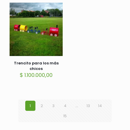
Trencito para los más
chicos
$
1.100.000,00
1
2
3
4
…
13
14
15