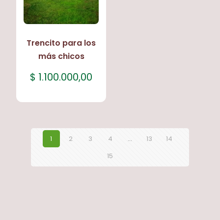
Trencito para los
más chicos
$
1.100.000,00
1
2
3
4
…
13
14
15