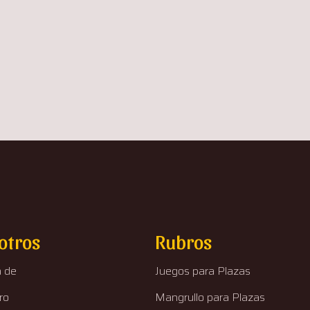
otros
Rubros
a de
Juegos para Plazas
ro
Mangrullo para Plazas