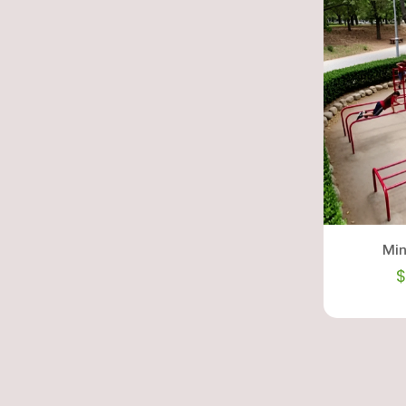
Min
$